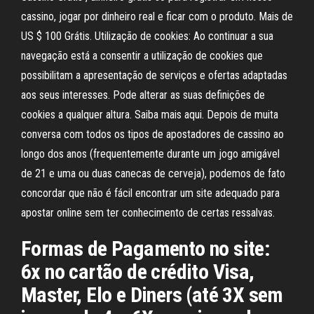
cassino, jogar por dinheiro real e ficar com o produto. Mais de
US $ 100 Grátis. Utilização de cookies: Ao continuar a sua
navegação está a consentir a utilização de cookies que
possibilitam a apresentação de serviços e ofertas adaptadas
aos seus interesses. Pode alterar as suas definições de
cookies a qualquer altura. Saiba mais aqui. Depois de muita
conversa com todos os tipos de apostadores de cassino ao
longo dos anos (frequentemente durante um jogo amigável
de 21 e uma ou duas canecas de cerveja), podemos de fato
concordar que não é fácil encontrar um site adequado para
apostar online sem ter conhecimento de certas ressalvas.
Formas de Pagamento no site:
6x no cartão de crédito Visa,
Master, Elo e Diners (até 3X sem