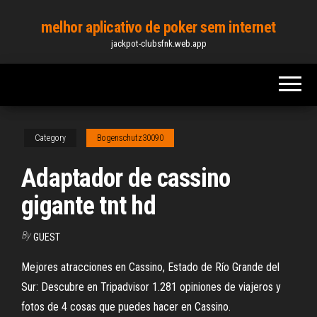
Skip
melhor aplicativo de poker sem internet
to
jackpot-clubsfnk.web.app
the
content
Category
Bogenschutz30090
Adaptador de cassino
gigante tnt hd
By
GUEST
Mejores atracciones en Cassino, Estado de Río Grande del
Sur: Descubre en Tripadvisor 1.281 opiniones de viajeros y
fotos de 4 cosas que puedes hacer en Cassino.