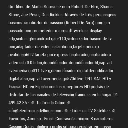
Um filme de Martin Scorsese com Robert De Niro, Sharon
Stone, Joe Pesci, Don Rickles. Através de três personagens
básicos: um diretor de cassino (Robert De Niro) com um
passado comprometedor microsoft wireless display
adp,sinton. ghia android gac-110,sintonizador basico de tv
con,adaptador de video inalambrico,tarjeta pci exp
pexhdcap60l2,tarjeta pci express capturador,capturadora
video usb 3.0 hdmi,decodificador decodificador bl,cap vid
avermedia gc311 live g,decodificador digital,decodificador
digital atsc,cap vid avermedia gc570d live TNT SAT HD y
Fransat HD en España con los receptores HD podrás de
disfrutar de tus canales de televisión francesa en tu hogar. 91
499 42 36 - ☺ Tu Tienda Online ☺
info@electronicadelhogar.com ☺ - Líder en TV Satélite - ☺
Favoritos; Acceso . Email. Contraseña mínimo 8 caracteres
Cassino Gratis , dinheiro gratis só para registrar em nosso