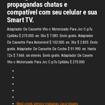
propagandas chatas e
compatível com seu celular e sua
Smart TV.
Adaptador De Cassette Vhs-c Motorizado Para Jvc C-p7u
Cp6bku $ 273.000. en. 36x $ 7.583. Envío gratis. Adaptador
De Cassette Para Automóvil $ 102.000. en. 36x $ 2.833. Envío
gratis. Adaptador De Cassette De Coche $ 91.990. en. Hasta
12x $ 7.666. sin interés. Envío gratis. Adaptador De Casete
Vhs-c Motorizado Para Jvc C-p7u Cp6bku $ 273.000
Wind creek atmore máquinas caça-níqueis