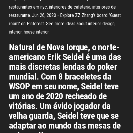
restaurantes em nyc, interiores de cafeteria, interiores de
restaurante. Jun 26, 2020 - Explore ZZ Zhang's board "Guest
room" on Pinterest. See more ideas about interior design,
interior, house interior.
Natural de Nova Iorque, o norte-
americano Erik Seidel é uma das
mais discretas lendas do poker
mundial. Com 8 braceletes da
WSOP em seu nome, Seidel teve
um ano de 2020 recheado de
vitórias. Um ávido jogador da
velha guarda, Seidel teve que se
adaptar ao mundo das mesas de