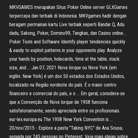
MKVGAMES merupakan Situs Poker Online server GLXGames
terpercaya dan terbaik di Indonesia. MKVgames hadir dengan
beragam permainan kartu Live terbaik seperti Bandar Q, Adu
dadu, Sakong, Poker, Domino99, Tangkas, dan Casino online…
Poker Tools and Software Identify player tendencies quickly
& easily to exploit patterns in your opponents play. Analyze
your hands by position, holecards, time at the table, stack
size, and … Jan 07, 2021 Nova Iorque ou Nova York (em
inglês: New York) é um dos 50 estados dos Estados Unidos,
localizado na Região nordeste do país. É o maior centro
financeiro e comercial do país, e o … Em geral, considera-se
que a Convenção de Nova Iorque de 1958 funciona
satisfatoriamente, sendo apreciada entre os profissionais.
eur-lex.europa.eu The 1958 New York Convention is …
20/nov/2015 - Explore a pasta "Taking NYC" de Ana Sousa,
seguida por 245 pessoas no Pinterest. Veja mais ideias sobre