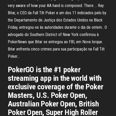
very aware of how your AA hand is composed. There … Ray
Bitar, o CEO da Full Tilt Poker e um dos 11 indiciados pelo by
the Departamento de Justiça dos Estados Unidos na Black
Friday, entregou-se às autoridades durante o dia de ontem.. O
advogado do Southern District of New York confirmou à
PokerNews que Bitar se entregou ao FBI, em Nova Iorque.
Bitar enfrenta cinco crimes para sua participação na Full Tilt
Poker…
PokerGO is the #1 poker
streaming app in the world with
exclusive coverage of the Poker
Masters, U.S. Poker Open,
Australian Poker Open, British
Poker Open, Super High Roller