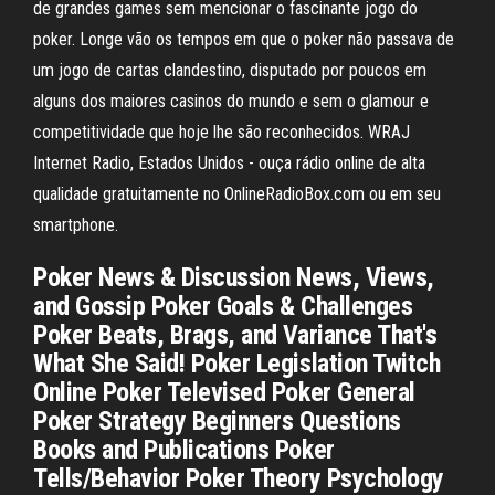
de grandes games sem mencionar o fascinante jogo do
poker. Longe vão os tempos em que o poker não passava de
um jogo de cartas clandestino, disputado por poucos em
alguns dos maiores casinos do mundo e sem o glamour e
competitividade que hoje lhe são reconhecidos. WRAJ
Internet Radio, Estados Unidos - ouça rádio online de alta
qualidade gratuitamente no OnlineRadioBox.com ou em seu
smartphone.
Poker News & Discussion News, Views,
and Gossip Poker Goals & Challenges
Poker Beats, Brags, and Variance That's
What She Said! Poker Legislation Twitch
Online Poker Televised Poker General
Poker Strategy Beginners Questions
Books and Publications Poker
Tells/Behavior Poker Theory Psychology