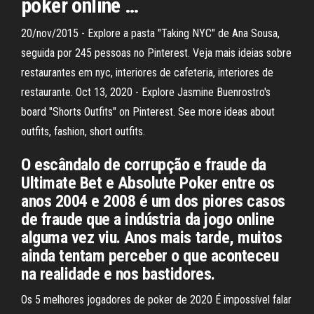
poker online …
20/nov/2015 - Explore a pasta "Taking NYC" de Ana Sousa,
seguida por 245 pessoas no Pinterest. Veja mais ideias sobre
restaurantes em nyc, interiores de cafeteria, interiores de
restaurante. Oct 13, 2020 - Explore Jasmine Buenrostro's
board "Shorts Outfits" on Pinterest. See more ideas about
outfits, fashion, short outfits.
O escândalo de corrupção e fraude da
Ultimate Bet e Absolute Poker entre os
anos 2004 e 2008 é um dos piores casos
de fraude que a indústria da jogo online
alguma vez viu. Anos mais tarde, muitos
ainda tentam perceber o que aconteceu
na realidade e nos bastidores.
Os 5 melhores jogadores de poker de 2020 É impossível falar